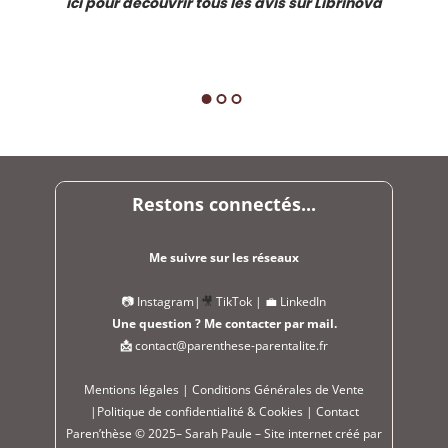
ici pour découvrir tous les avis sur Librinova
Restons connectés...
Me suivre sur les réseaux
📷
Instagram
|
🎥
TikTok
|
💼
LinkedIn
Une question ? Me contacter par mail.
📩
contact@parenthese-parentalite.fr
Mentions légales
|
Conditions Générales de Vente
|
Politique de confidentialité & Cookies
|
Contact
Paren’thèse © 2025– Sarah Paule – Site internet créé par